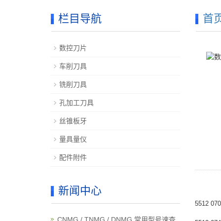
栏目导航
首
数控刀片
车削刀具
铣削刀具
孔加工刀具
丝锥板牙
量具量仪
配件附件
新闻中心
5512 070
CNMG / TNMG / DNMG 常用型号速查