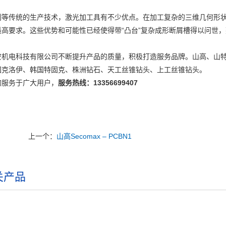
削等传统的生产技术，激光加工具有不少优点。在加工复杂的三维几何形
最高要求。这些优势和可能性已经使得带“凸台”复杂成形断屑槽得以问世
安机电科技有限公司不断提升产品的质量，积极打造服务品牌。山高、山
国克洛伊、韩国特固克、株洲钻石、天工丝锥钻头、上工丝锥钻头。
的服务于广大用户，
服务热线：13356699407
上一个：
山高Secomax – PCBN1
关产品