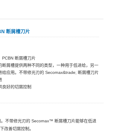
BN 断屑槽⼑⽚
PCBN 断屑槽⼑⽚
的断屑槽提供两种不同的类型，一种用于低进给，另一
给应用。不带修光刃的 Secomax&trade; 断屑槽刀片
进
供良好的切屑控制
带修光刃的 Secomax™ 断屑槽刀片能够在低进
量下改善切屑控制。