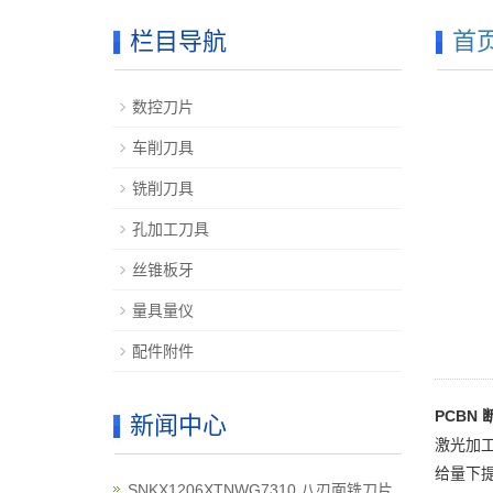
栏目导航
首
数控刀片
车削刀具
铣削刀具
孔加工刀具
丝锥板牙
量具量仪
配件附件
PCBN
新闻中心
激光加工
给量下提
SNKX1206XTNWG7310 八刃面铣刀片