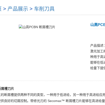
页
>
产品展示
>
车削刀具
山高PC
产品描述：
激光加工
种用于高进
能够在低
给量下提
 断屑槽⼑⽚
的断屑槽提供两种不同的类型，一种用于低进给，另一种用于高进给应用。不
供良好的切屑控制。带修光刃的 Secomax™ 断屑槽刀片能够在高进给